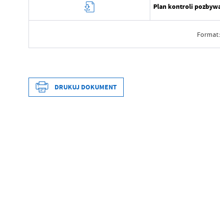
Plan kontroli pozbywa
Format:
Data wytworzenia
Wytworzył
DRUKUJ DOKUMENT
Data opublikowania
Opublikował
Data wytworzenia
Data ostatniej aktualizacji
Wytworzył
Ostatnio zaktualizował
Data opublikowania
Opublikował
Data ostatniej aktualizacji
Ostatnio zaktualizował