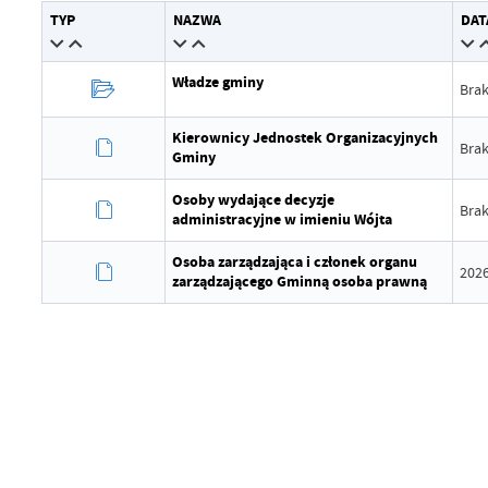
Wytworzył
TYP
NAZWA
DAT
Data opublikowania
Władze gminy
Brak
Opublikował
Kierownicy Jednostek Organizacyjnych
Data ostatniej aktualizacji
Brak
Gminy
Ostatnio zaktualizował
Osoby wydające decyzje
Brak
administracyjne w imieniu Wójta
Osoba zarządzająca i członek organu
2026
zarządzającego Gminną osoba prawną