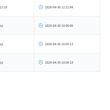
ublikowania
2026-04-30 10:30:36
22:29
2026-04-30 12:22:04
ował
Grzegorz Łękowski
tniej aktualizacji
Brak modyfikacji
cji
2026-04-30 10:06:06
 zaktualizował
-
cji
2026-04-30 10:05:13
cji
2026-04-30 10:04:18