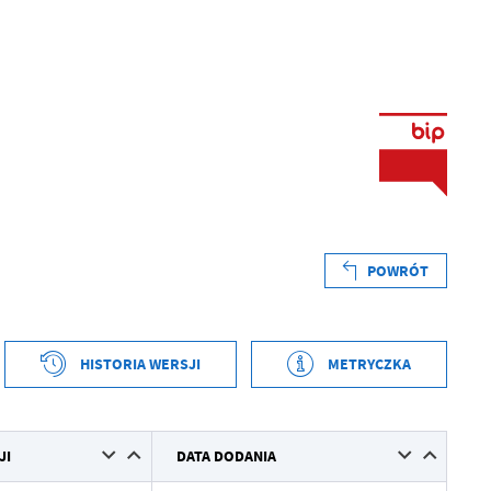
POWRÓT
HISTORIA WERSJI
METRYCZKA
tworzenia
2026-04-30 09:43:54
JI
DATA DODANIA
ył
Grzegorz Łękowski