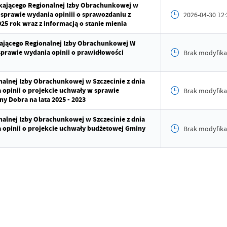
Data op
ekającego Regionalnej Izby Obrachunkowej w
w sprawie wydania opiniii o sprawozdaniu z
2026-04-30 12:
5 rok wraz z informacją o stanie mienia
Opublik
kającego Regionalnej Izby Obrachunkowej W
Data osta
w sprawie wydania opinii o prawidłowości
Brak modyfika
Ostatnio
nalnej Izby Obrachunkowej w Szczecinie z dnia
a opinii o projekcie uchwały w sprawie
Brak modyfika
y Dobra na lata 2025 - 2023
nalnej Izby Obrachunkowej w Szczecinie z dnia
a opinii o projekcie uchwały budżetowej Gminy
Brak modyfika