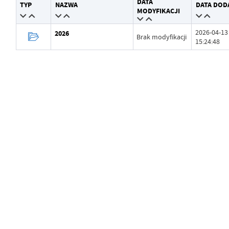
DATA
TYP
NAZWA
DATA DOD
Wytworzył
Grzegorz Łękowski
MODYFIKACJI
Data opublikowania
2026-04-13 15:24:23
2026-04-13
2026
Brak modyfikacji
15:24:48
Opublikował
Grzegorz Łękowski
Data ostatniej aktualizacji
Brak modyfikacji
Ostatnio zaktualizował
-