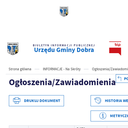
BIULETYN INFORMACJI PUBLICZNEJ
Urzędu Gminy Dobra
Strona główna
INFORMACJE - Na Skróty
Ogłoszenia/Zawiadomi
P
Ogłoszenia/Zawiadomienia
DRUKUJ DOKUMENT
HISTORIA WE
METRYCZ
Data wytworzenia
2026-04-13 15:24:19