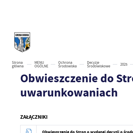
Strona
MENU
Ochrona
Decyzje
2025
główna
OGÓLNE
Środowiska
Środowiskowe
Obwieszczenie do Str
uwarunkowaniach
ZAŁĄCZNIKI
Obwieszczenie do Stron o wydanej decyzji o ś