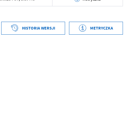
tworzenia
2026-05-07 11:27:01
ył
Magdalena Majerczyk-Nowak
HISTORIA WERSJI
METRYCZKA
ublikowania
2026-05-07 11:27:37
tworzenia
2025-07-07 11:26:48
ował
Grzegorz Łękowski
ył
Magdalena Majerczyk-Nowak
tniej aktualizacji
2026-05-07 09:27:39
ublikowania
2026-05-07 11:26:58
 zaktualizował
Grzegorz Łękowski
ował
Grzegorz Łękowski
tniej aktualizacji
Brak modyfikacji
 zaktualizował
-