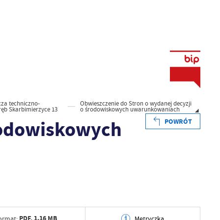
za techniczno-
Obwieszczenie do Stron o wydanej decyzji
bręb Skarbimierzyce 13
o środowiskowych uwarunkowaniach
środowiskowych
POWRÓT
PDF,
1.16 MB
ormat:
Metryczka