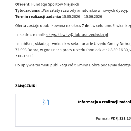
Oferent:
Fundacja Sportów Miejskich
Tytuł zadania:
„Warsztaty i zawody amatorskie w nowych dyscyplinac
Termin realizacji zadania:
15.05.2026 – 15.06.2026
Oferta zostaje opublikowana na okres
7 dni
, w celu umożliwienia z
- na adres e-mail:
a.kryszkiewicz@dobraszczecinska.pl
- osobiście, składając wniosek w sekretariacie Urzędu Gminy Dobra,
72-003 Dobra, w godzinach pracy urzędu (poniedziałek 8.30-16.30, 
7.00-15.00).
Po upływie terminu publikacji Wójt Gminy Dobra podejmie decyzję w
ZAŁĄCZNIKI
Informacja o realizacji zadan
PDF,
121.13
Format: