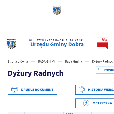
BIULETYN INFORMACJI PUBLICZNEJ
Urzędu Gminy Dobra
Strona główna
RADA GMINY
Rada Gminy
Dyżury Radnyc
POWR
Dyżury Radnych
DRUKUJ DOKUMENT
HISTORIA WERS
METRYCZKA
Data wytworzenia
2026-03-18 10:31:55