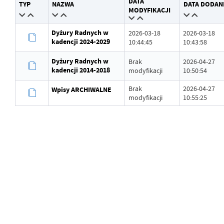
DATA
TYP
NAZWA
DATA DODAN
Wytworzył
Grzegorz Łękowski
MODYFIKACJI
Data opublikowania
2026-03-18 10:32:18
Dyżury Radnych w
2026-03-18
2026-03-18
kadencji 2024-2029
10:44:45
10:43:58
Opublikował
Grzegorz Łękowski
Dyżury Radnych w
Brak
2026-04-27
Data ostatniej aktualizacji
Brak modyfikacji
kadencji 2014-2018
modyfikacji
10:50:54
Ostatnio zaktualizował
-
Brak
2026-04-27
Wpisy ARCHIWALNE
modyfikacji
10:55:25