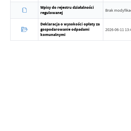
Wpisy do rejestru działalności
Brak modyfikac
Data ostatniej aktualizacji
2026-06-11
regulowanej
Ostatnio zaktualizował
Grzegorz 
Deklaracja o wysokości opłaty za
gospodarowanie odpadami
2026-06-11 13:
komunalnymi