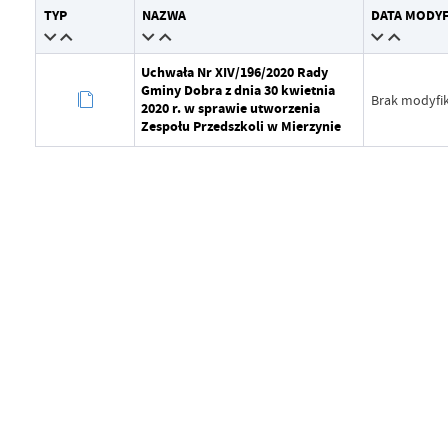
TYP
NAZWA
DATA MODYF
Wytworzył
Grzegorz
Data opublikowania
2026-04-
Uchwała Nr XIV/196/2020 Rady
Gminy Dobra z dnia 30 kwietnia
Opublikował
Grzegorz
Brak modyfik
2020 r. w sprawie utworzenia
Zespołu Przedszkoli w Mierzynie
Data ostatniej aktualizacji
Brak mod
Ostatnio zaktualizował
-