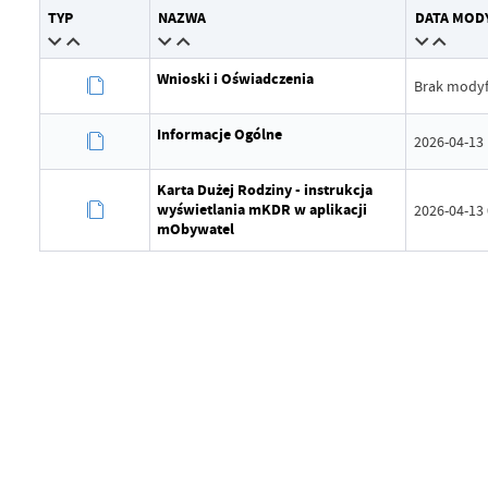
TYP
NAZWA
DATA MODY
Wytworzył
Grzego
Data opublikowania
2026-04
Wnioski i Oświadczenia
Brak modyfi
Opublikował
Grzego
Informacje Ogólne
2026-04-13 
Data ostatniej aktualizacji
Brak mo
Ostatnio zaktualizował
-
Karta Dużej Rodziny - instrukcja
wyświetlania mKDR w aplikacji
2026-04-13 
mObywatel