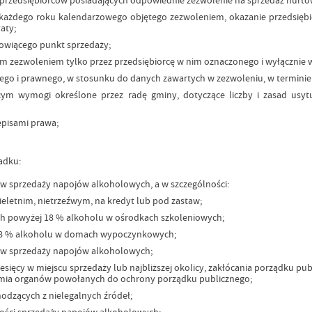
ka każdego roku kalendarzowego objętego zezwoleniem, okazanie przedsi
aty;
nowiącego punkt sprzedaży;
ym zezwoleniem tylko przez przedsiębiorcę w nim oznaczonego i wyłącznie
ego i prawnego, w stosunku do danych zawartych w zezwoleniu, w terminie 
cym wymogi określone przez radę gminy, dotyczące liczby i zasad usy
episami prawa;
adku:
ów sprzedaży napojów alkoholowych, a w szczególności:
letnim, nietrzeźwym, na kredyt lub pod zastaw;
ch powyżej 18 % alkoholu w ośrodkach szkoleniowych;
 18 % alkoholu w domach wypoczynkowych;
ków sprzedaży napojów alkoholowych;
iesięcy w miejscu sprzedaży lub najbliższej okolicy, zakłócania porządku 
amia organów powołanych do ochrony porządku publicznego;
dzących z nielegalnych źródeł;
tości sprzedaży napojów alkoholowych;