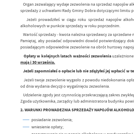
Organ zezwalający wydaje zezwolenia na sprzedaż napojów al
sprzedaży z uchwałami Rady Gminy Dobra dotyczącymi limitu 
Jeżeli prowadziłeś w ciągu roku sprzedaż napojów alko
alkoholowych w punkcie sprzedaży w roku poprzednim.
Wartość sprzedaży - kwota należna sprzedawcy za sprzedane 
Pamiętaj, aby posiadać odpowiedni dowód potwierdzający dok
posiadającym odpowiednie zezwolenie na obrót hurtowy napoj
Opłaty w kolejnych latach ważności zezwolenia
uzależnione
maja i 30 września.
Jeżeli zapomniałeś o opłacie lub nie zdążyłeś jej wpłacić
Jeżeli twoje zezwolenie wygasło z powodu niedokonania opł
od dnia wydania decyzji o wygaśnięciu zezwolenia.
Udzielenie zgody jest czynnością przekraczającą zakres zwyk
Zgoda użytkownika, zarządcy lub administratora budynku powi
2. WARUNKI PROWADEZNIA SPRZEDAŻY NAPOJÓW ALKOHOL
posiadanie zezwolenia;
wniesienie opłaty;
zaopatrywanie się w napoje alkoholowe u producentów i