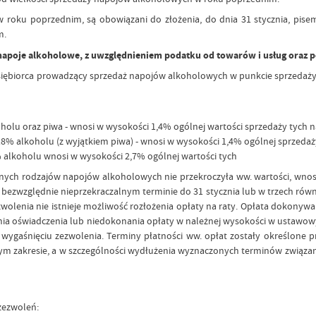
 roku poprzednim, są obowiązani do złożenia, do dnia 31 stycznia, pis
m.
 napoje alkoholowe, z uwzględnieniem podatku od towarów i usług oraz
edsiębiorca prowadzący sprzedaż napojów alkoholowych w punkcie sprzeda
oholu oraz piwa - wnosi w wysokości 1,4% ogólnej wartości sprzedaży tych
 18% alkoholu (z wyjątkiem piwa) - wnosi w wysokości 1,4% ogólnej sprzed
% alkoholu wnosi w wysokości 2,7% ogólnej wartości tych
lnych rodzajów napojów alkoholowych nie przekroczyła ww. wartości, wnos
względnie nieprzekraczalnym terminie do 31 stycznia lub w trzech równyc
olenia nie istnieje możliwość rozłożenia opłaty na raty. Opłata dokonywa
enia oświadczenia lub niedokonania opłaty w należnej wysokości w ustawo
o wygaśnięciu zezwolenia. Terminy płatności ww. opłat zostały określone
 tym zakresie, a w szczególności wydłużenia wyznaczonych terminów związa
zezwoleń: