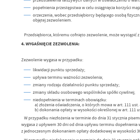
popełnienia przestępstwa w celu osiągnięcia korzyści ma
orzeczenia, wobec przedsiębiorcy będącego osobą fizyczn
objętej zezwoleniem.
Przedsiębiorca, któremu cofnięto zezwolenie, może wystąpić z 
4. WYGAŚNIĘCIE ZEZWOLENIA:
Zezwolenie wygasa w przypadku:
likwidacji punktu sprzedaży;
upływa terminu ważności zezwolenia;
zmiany rodzaju działalności punktu sprzedaży;
zmiany składu osobowego wspólników spółki cywilnej;
niedopełnienia w terminach obowiązku:
a) złożenia oświadczenia, o których mowa w art. 111 ust. 
b) dokonania opłaty w wysokości określonej w art. 111 ust
W przypadku niezłożenia w terminie do dnia 31 stycznia pis
wygasa z upływem 30 dni od dnia upływu terminu dopełnienia ww
z jednoczesnym dokonaniem opłaty dodatkowej w wysokości 30 % 