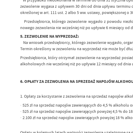
W przypadku niedokonania w terminie do dnia 31 stycznia opłat
zezwolenie wygasa z upływem 30 dni od dnia upływu terminu do
określonej w art. 111 ust. 2 albo 5 ww. ustawy, powiększonej o 3
Przedsiębiorca, którego zezwolenie wygasło z powodu niezł
nowego zezwolenia nie wcześniej niż po upływie 6 miesięcy od d
5. ZEZWOLENIE NA WYPRZEDAŻ:
Na wniosek przedsiębiorcy, którego zezwolenie wygasło, or
Termin określony w zezwoleniu na wyprzedaż nie może być dłużs
Przedsiębiorca, który otrzymał zezwolenie na wyprzedaż pos
alkoholowych nie wcześniej niż po upływie 12 miesięcy od dni
6. OPŁATY ZA ZEZWOLENIA NA SPRZEDAŻ NAPOJÓW ALKOHO
1. Opłaty za korzystanie z zezwolenia na sprzedaż napojów alk
· 525 zł na sprzedaż napojów zawierających do 4,5 % alkoholu o
· 525 zł na sprzedaż napojów zawierających powyżej 4,5 % do 18
· 2.100 zł na sprzedaż napojów zawierających powyżej 18 % alko
Opłaty w kolejnych latach ważności zezwolenia uzależnione są