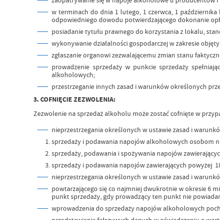
w terminach do dnia 1 lutego, 1 czerwca, 1 październi
odpowiedniego dowodu potwierdzającego dokonanie opł
posiadanie tytułu prawnego do korzystania z lokalu, sta
wykonywanie działalności gospodarczej w zakresie objęt
zgłaszanie organowi zezwalającemu zmian stanu faktyczn
prowadzenie sprzedaży w punkcie sprzedaży spełniają
alkoholowych;
przestrzeganie innych zasad i warunków określonych prz
3. COFNIĘCIE ZEZWOLENIA:
Zezwolenie na sprzedaż alkoholu może zostać cofnięte w przyp
nieprzestrzegania określonych w ustawie zasad i warunk
sprzedaży i podawania napojów alkoholowych osobom nie
sprzedaży, podawania i spożywania napojów zawierający
sprzedaży i podawania napojów zawierających powyżej
nieprzestrzegania określonych w ustawie zasad i warun
powtarzającego się co najmniej dwukrotnie w okresie 6 m
punkt sprzedaży, gdy prowadzący ten punkt nie powiad
wprowadzenia do sprzedaży napojów alkoholowych pocho
przedstawienia fałszywych danych w oświadczeniu o war