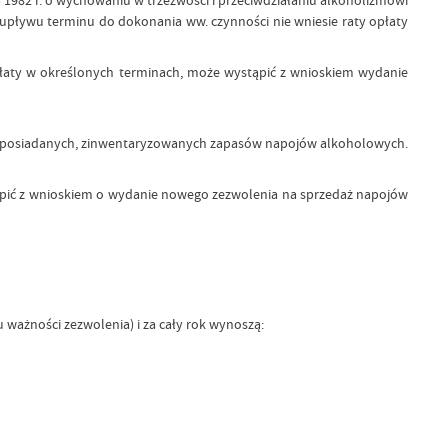
a 1982 r. o wychowaniu w trzeźwości i przeciwdziałaniu alkoholizmowi
 upływu terminu do dokonania ww. czynności nie wniesie raty opłaty
płaty w określonych terminach, może wystąpić z wnioskiem wydanie
aż posiadanych, zinwentaryzowanych zapasów napojów alkoholowych.
pić z wnioskiem o wydanie nowego zezwolenia na sprzedaż napojów
ważności zezwolenia) i za cały rok wynoszą: