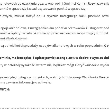
koholowych po uzyskaniu pozytywnej opinii Gminnej Komisji Rozwiązywani
punktów sprzedaży i zasad usytuowania punktów sprzedaży.
holowych, musisz złożyć do 31 stycznia następnego roku, pisemne ośw
napoje alkoholowe, z uwzględnieniem podatku od towarów i usług oraz po
onanie opłaty, w celu okazania go przedsiębiorcom zaopatrującym punk
ami alkoholowymi).
 są od wielkości sprzedaży napojów alkoholowych w roku poprzednim.
Opł
 w terminie, możesz opłacić opłatę powiększoną o 30% w dodatkowym 30-d
aty w należnej wysokości w terminie, będziesz mógł złożyć wniosek o wyd
łego zarządu, dlatego w budynkach, w których funkcjonują Wspólnoty Mieszk
nna zawierać informację o uchwale.
OWYCH:
 przedsiębiorców posiadających odpowiednie zezwolenie na sprzedaż hurt