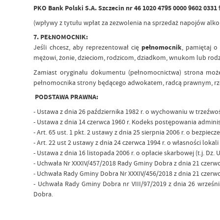
PKO Bank Polski S.A. Szczecin nr 46 1020 4795 0000 9602 0331
(wpływy z tytułu wpłat za zezwolenia na sprzedaż napojów alkoh
7. PEŁNOMOCNIK:
Jeśli chcesz, aby reprezentował cię
pełnomocnik
, pamiętaj o
mężowi, żonie, dzieciom, rodzicom, dziadkom, wnukom lub ro
Zamiast oryginału dokumentu (pełnomocnictwa) strona może 
pełnomocnika strony będącego adwokatem, radcą prawnym, r
PODSTAWA PRAWNA:
- Ustawa z dnia 26 października 1982 r. o wychowaniu w trzeźwośc
- Ustawa z dnia 14 czerwca 1960 r. Kodeks postępowania administra
- Art. 65 ust. 1 pkt. 2 ustawy z dnia 25 sierpnia 2006 r. o bezpiecze
- Art. 22 ust 2 ustawy z dnia 24 czerwca 1994 r. o własności lokali 
- Ustawa z dnia 16 listopada 2006 r. o opłacie skarbowej (t.j. Dz. U
- Uchwała Nr XXXIV/457/2018 Rady Gminy Dobra z dnia 21 czerw
- Uchwała Rady Gminy Dobra Nr XXXIV/456/2018 z dnia 21 czerw
- Uchwała Rady Gminy Dobra nr VIII/97/2019 z dnia 26 wrześn
Dobra.