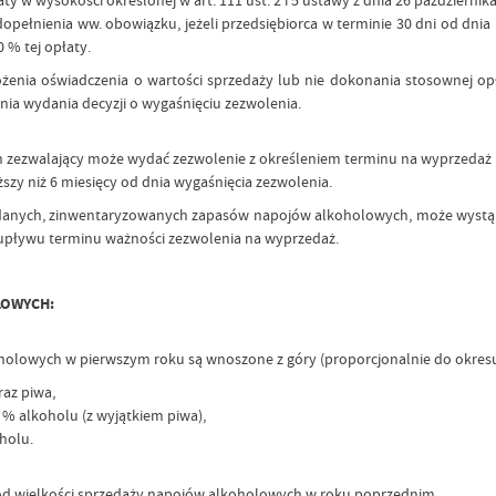
y w wysokości określonej w art. 111 ust. 2 i 5 ustawy z dnia 26 październik
pełnienia ww. obowiązku, jeżeli przedsiębiorca w terminie 30 dni od dnia
0 % tej opłaty.
ożenia oświadczenia o wartości sprzedaży lub nie dokonania stosownej o
nia wydania decyzji o wygaśnięciu zezwolenia.
gan zezwalający może wydać zezwolenie z określeniem terminu na wyprzed
zy niż 6 miesięcy od dnia wygaśnięcia zezwolenia.
iadanych, zinwentaryzowanych zapasów napojów alkoholowych, może wystą
a upływu terminu ważności zezwolenia na wyprzedaż.
LOWYCH:
oholowych w pierwszym roku są wnoszone z góry (proporcjonalnie do okresu 
raz piwa,
 % alkoholu (z wyjątkiem piwa),
holu.
 od wielkości sprzedaży napojów alkoholowych w roku poprzednim.