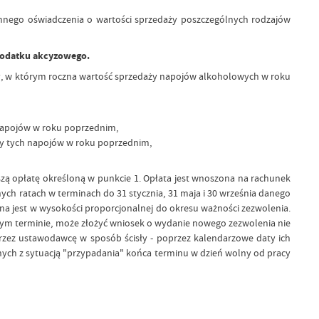
emnego oświadczenia o wartości sprzedaży poszczególnych rodzajów
 podatku akcyzowego.
ży, w którym roczna wartość sprzedaży napojów alkoholowych w roku
 napojów w roku poprzednim,
aży tych napojów w roku poprzednim,
zą opłatę określoną w punkcie 1.
Opłata jest wnoszona na rachunek
h ratach w terminach do 31 stycznia, 31 maja i 30 września danego
na jest w wysokości proporcjonalnej do okresu ważności zezwolenia.
wym terminie, może złożyć wniosek o wydanie nowego zezwolenia nie
 przez ustawodawcę w sposób ścisły - poprzez kalendarzowe daty ich
nych z sytuacją "przypadania" końca terminu w dzień wolny od pracy