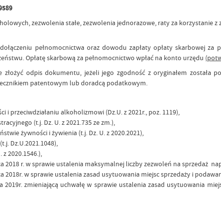
 9589
olowych, zezwolenia stałe, zezwolenia jednorazowe, raty za korzystanie z 
 dołączeniu pełnomocnictwa oraz dowodu zapłaty opłaty skarbowej za pe
dzeństwu. Opłatę skarbową za pełnomocnictwo wpłać na konto urzędu
(potw
złożyć odpis dokumentu, jeżeli jego zgodność z oryginałem została po
zecznikiem patentowym lub doradcą podatkowym.
i i przeciwdziałaniu alkoholizmowi (Dz.U. z 2021r., poz. 1119),
cyjnego (t.j. Dz. U. z 2021.735 ze zm.),
ństwie żywności i żywienia (t.j. Dz. U. z 2020.2021),
(t.j. Dz.U.2021.1048),
. z 2020.1546.),
ca 2018 r. w sprawie ustalenia maksymalnej liczby zezwoleń na sprzedaż n
ca 2018r. w sprawie ustalenia zasad usytuowania miejsc sprzedaży i poda
ia 2019r. zmieniającą uchwałę w sprawie ustalenia zasad usytuowania mi