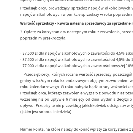
Przedsiębiorcy, prowadzący sprzedaż napojów alkoholowych w
napojów alkoholowych w punkcie sprzedaży w roku poprzedni
Wartość sprzedaży - kwota należna sprzedawcy za sprzedane
2. Opłatę za korzystanie w następnym roku z zezwolenia, prz
poprzednim przekroczyła:
· 37.500 zł dla napojów alkoholowych o zawartości do 4,5% alk
· 37.500 zł dla napojów alkoholowych o zawartości od 4,5% do
· 77.000 zł dla napojów alkoholowych o zawartości powyżej 18
Przedsiębiorcy, których roczna wartość sprzedaży poszczegó
gminy w każdym roku kalendarzowym objętym zezwoleniem w bez
roku kalendarzowego. W roku nabycia bądź utraty ważności zezw
Przedsiębiorca, którego zezwolenie wygasło z powodu niezłoż
wcześniej niż po upływie 6 miesięcy od dnia wydania decyzji 
upływu. Przepisy te nie przewidują jakichkolwiek odstępstw w
(jakim jest sobota i niedziela).
Numer konta, na które należy dokonać wpłaty za korzystanie z 