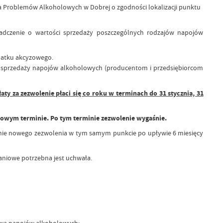
a Problemów Alkoholowych w Dobrej o zgodności lokalizacji punktu
iadczenie o wartości sprzedaży poszczególnych rodzajów napojów
datku akcyzowego.
t sprzedaży napojów alkoholowych (producentom i przedsiębiorcom
aty za zezwolenie płaci się co roku w terminach do 31 stycznia, 31
niowym terminie. Po tym terminie zezwolenie wygaśnie.
anie nowego zezwolenia w tym samym punkcie po upływie 6 miesięcy
aniowe potrzebna jest uchwała.
ową napojów alkoholowych;