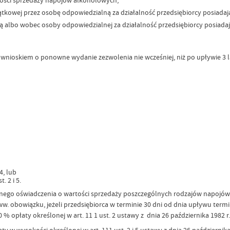
jątkowej przez osobę odpowiedzialną za działalność przedsiębiorcy posiada
ą albo wobec osoby odpowiedzialnej za działalność przedsiębiorcy posiada
wnioskiem o ponowne wydanie zezwolenia nie wcześniej, niż po upływie 3 la
4, lub
. 2 i 5.
emnego oświadczenia o wartości sprzedaży poszczególnych rodzajów napoj
. obowiązku, jeżeli przedsiębiorca w terminie 30 dni od dnia upływu term
opłaty określonej w art. 11 1 ust. 2 ustawy z dnia 26 października 1982 r