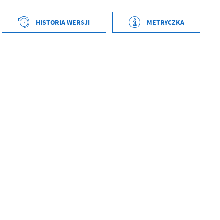
ył
Grzegorz Łękowski
HISTORIA WERSJI
METRYCZKA
ublikowania
2026-04-07 10:27:58
tworzenia
2026-04-07 10:27:33
ował
Grzegorz Łękowski
ył
Grzegorz Łękowski
tniej aktualizacji
2026-04-07 08:28:00
ublikowania
2026-04-07 10:27:36
 zaktualizował
Grzegorz Łękowski
ował
Grzegorz Łękowski
tniej aktualizacji
Brak modyfikacji
 zaktualizował
-