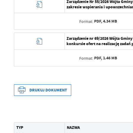
Zarządzenie Nr 55/2026 Wójta Gminy 
zakresie wspierania i upowszechniani
PDF,
4.34 MB
Format:
Data wytworzenia
Zarządzenie nr 69/2026 Wójta Gminy
konkursie ofert na realizację zadań
Wytworzył
PDF,
1.46 MB
Format:
Data opublikowania
Opublikował
Data wytworzenia
Data ostatniej aktualizacji
Wytworzył
DRUKUJ DOKUMENT
Ostatnio zaktualizował
Data opublikowania
Opublikował
Data wytworzenia
Data ostatniej aktualizacji
Wytworzył
TYP
NAZWA
Ostatnio zaktualizował