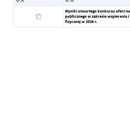
Data opublikowania
Wyniki otwartego konkursu ofert na 
Opublikował
publicznego w zakresie wspierania 
fizycznej w 2026 r.
Data ostatniej aktualizacji
Ostatnio zaktualizował