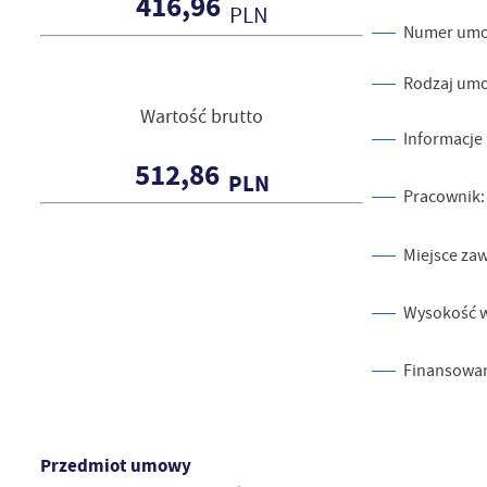
416,96
PLN
Numer um
Rodzaj um
Wartość brutto
Informacje 
512,86
PLN
Pracownik
Miejsce za
Wysokość 
Finansowan
Przedmiot umowy