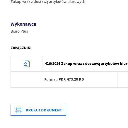
Zakup wraz z dostawą artykułów biurowych
Wykonawca
Biuro Plus
ZAŁĄCZNIKI
416/2026 Zakup wraz z dostawą artykułów biu
PDF,
473.28 KB
Format:
Data wytworzenia
2
Wytworzył
DRUKUJ DOKUMENT
Data opublikowania
2
Opublikował