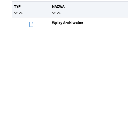
Wytworzył
TYP
NAZWA
Data opublikowania
Wpisy Archiwalne
Opublikował
Data ostatniej aktualizacji
Ostatnio zaktualizował