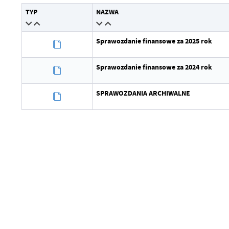
Wytworzył
TYP
NAZWA
Data opublikowania
Sprawozdanie finansowe za 2025 rok
Opublikował
Sprawozdanie finansowe za 2024 rok
Data ostatniej aktualizacji
Ostatnio zaktualizował
SPRAWOZDANIA ARCHIWALNE