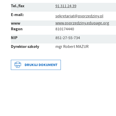
Tel./fax
91 311 24 39
E-mail:
sekretariat@psprzedziny.pl
www
www.psprzedziny.edupage.org
Regon
810174440
NIP
851-27-55-734
Dyrektor szkoły
mgr Robert MAZUR
DRUKUJ DOKUMENT
Data wytworzenia
Wytworzył
Data opublikowania
Opublikował