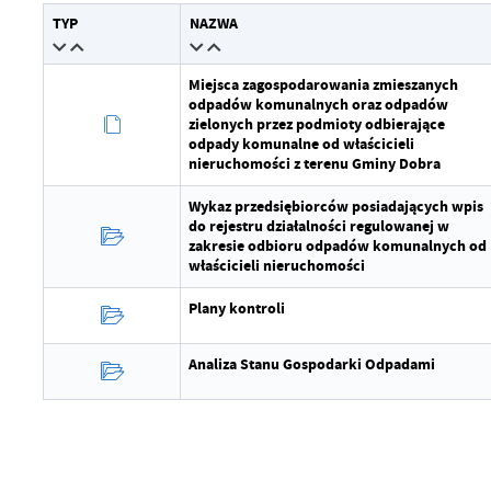
Wytworzył
TYP
NAZWA
Data opublikowania
Miejsca zagospodarowania zmieszanych
odpadów komunalnych oraz odpadów
Opublikował
zielonych przez podmioty odbierające
odpady komunalne od właścicieli
Data ostatniej aktualizacji
nieruchomości z terenu Gminy Dobra
Ostatnio zaktualizował
Wykaz przedsiębiorców posiadających wpis
do rejestru działalności regulowanej w
zakresie odbioru odpadów komunalnych od
właścicieli nieruchomości
Plany kontroli
Analiza Stanu Gospodarki Odpadami