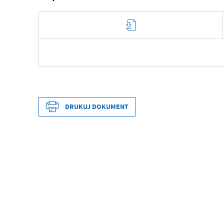
Data wytworzenia
Wytworzył
DRUKUJ DOKUMENT
Data opublikowania
Opublikował
Data wytworzenia
Data ostatniej aktualizacji
Wytworzył
Ostatnio zaktualizował
Data opublikowania
Opublikował
Data ostatniej aktualizacji