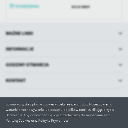
SESJE RADY
WAŻNE LINKI
INFORMACJE
GODZINY OTWARCIA
KONTAKT
Strona korzysta z plików cookies w celu realizacji usług. Możesz określić
warunki przechowywania lub dostępu do plików cookies klikając przycisk
Ustawienia. Aby dowiedzieć się więcej zachęcamy do zapoznania się z
Odwiedzin: 70559
Polityką Cookies oraz Polityką Prywatności.