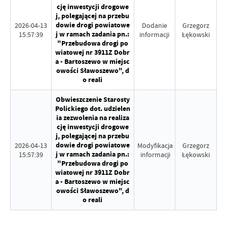
cję inwestycji drogowe
j, polegającej na przebu
dowie drogi powiatowe
2026-04-13
Dodanie
Grzegorz
j w ramach zadania pn.:
15:57:39
informacji
Łękowski
"Przebudowa drogi po
wiatowej nr 3911Z Dobr
a - Bartoszewo w miejsc
owości Sławoszewo", d
o reali
Obwieszczenie Starosty
Polickiego dot. udzielen
ia zezwolenia na realiza
cję inwestycji drogowe
j, polegającej na przebu
dowie drogi powiatowe
2026-04-13
Modyfikacja
Grzegorz
j w ramach zadania pn.:
15:57:39
informacji
Łękowski
"Przebudowa drogi po
wiatowej nr 3911Z Dobr
a - Bartoszewo w miejsc
owości Sławoszewo", d
o reali