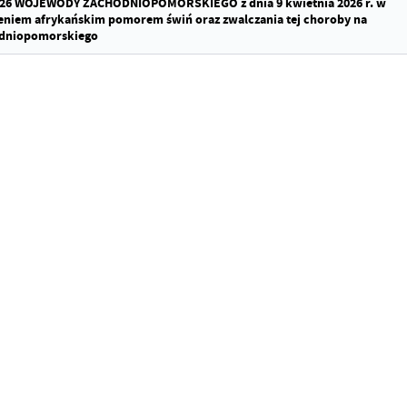
6 WOJEWODY ZACHODNIOPOMORSKIEGO z dnia 9 kwietnia 2026 r. w
ażeniem afrykańskim pomorem świń oraz zwalczania tej choroby na
odniopomorskiego