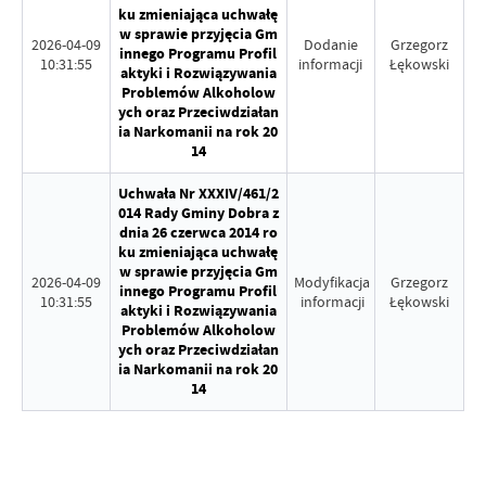
ku zmieniająca uchwałę
w sprawie przyjęcia Gm
2026-04-09
Dodanie
Grzegorz
innego Programu Profil
10:31:55
informacji
Łękowski
aktyki i Rozwiązywania
Problemów Alkoholow
ych oraz Przeciwdziałan
ia Narkomanii na rok 20
14
Uchwała Nr XXXIV/461/2
014 Rady Gminy Dobra z
dnia 26 czerwca 2014 ro
ku zmieniająca uchwałę
w sprawie przyjęcia Gm
2026-04-09
Modyfikacja
Grzegorz
innego Programu Profil
10:31:55
informacji
Łękowski
aktyki i Rozwiązywania
Problemów Alkoholow
ych oraz Przeciwdziałan
ia Narkomanii na rok 20
14