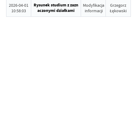
Rysunek studium z zazn
2026-04-01
Modyfikacja
Grzegorz
aczonymi działkami
10:58:03
informacji
Łękowski