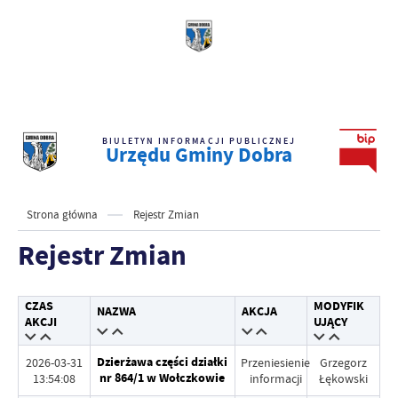
BIULETYN INFORMACJI PUBLICZNEJ
Urzędu Gminy Dobra
Strona główna
Rejestr Zmian
Rejestr Zmian
CZAS
MODYFIK
NAZWA
AKCJA
AKCJI
UJĄCY
Dzierżawa części działki
2026-03-31
Przeniesienie
Grzegorz
nr 864/1 w Wołczkowie
13:54:08
informacji
Łękowski