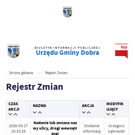
BIULETYN INFORMACJI PUBLICZNEJ
Urzędu Gminy Dobra
Strona główna
Rejestr Zmian
Rejestr Zmian
CZAS
MODYFIK
NAZWA
AKCJA
AKCJI
UJĄCY
Nadanie lub zmiana naz
2026-03-27
Dodanie
Grzegorz
wy ulicy, drogi wewnętr
10:33:26
informacji
Łękowski
znej