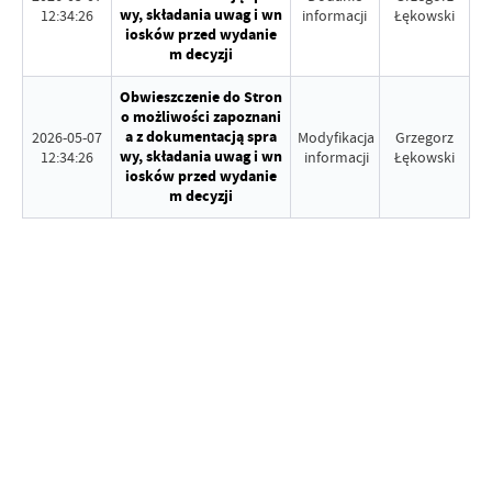
wy, składania uwag i wn
12:34:26
informacji
Łękowski
iosków przed wydanie
m decyzji
Obwieszczenie do Stron
o możliwości zapoznani
a z dokumentacją spra
2026-05-07
Modyfikacja
Grzegorz
wy, składania uwag i wn
12:34:26
informacji
Łękowski
iosków przed wydanie
m decyzji