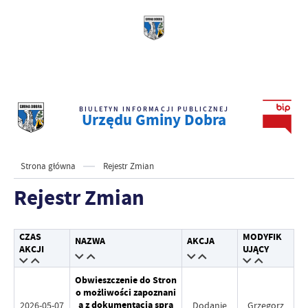
BIULETYN INFORMACJI PUBLICZNEJ
Urzędu Gminy Dobra
Strona główna
Rejestr Zmian
Rejestr Zmian
CZAS
MODYFIK
NAZWA
AKCJA
AKCJI
UJĄCY
Obwieszczenie do Stron
o możliwości zapoznani
a z dokumentacją spra
2026-05-07
Dodanie
Grzegorz