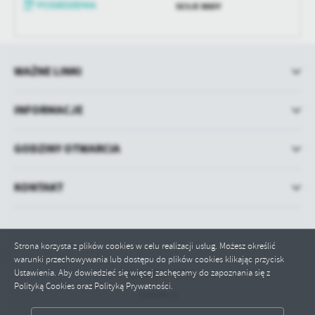
treści w postaci wiadomości, ofert, komunikatów mediów
SESJE RADY
społecznościowych.
WAŻNE LINKI
INFORMACJE
GODZINY OTWARCIA
KONTAKT
Strona korzysta z plików cookies w celu realizacji usług. Możesz określić
warunki przechowywania lub dostępu do plików cookies klikając przycisk
Ustawienia. Aby dowiedzieć się więcej zachęcamy do zapoznania się z
Odwiedzin: 71716
Polityką Cookies oraz Polityką Prywatności.
Online: 6