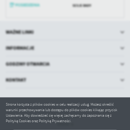
SESJE RADY
WAŻNE LINKI
INFORMACJE
GODZINY OTWARCIA
KONTAKT
Strona korzysta z plików cookies w celu realizacji usług. Możesz określić
warunki przechowywania lub dostępu do plików cookies klikając przycisk
Ustawienia. Aby dowiedzieć się więcej zachęcamy do zapoznania się z
Odwiedzin: 71159
Polityką Cookies oraz Polityką Prywatności.
Online: 8